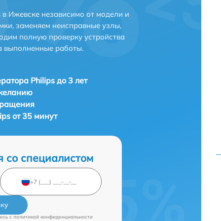
 в Ижевске независимо от модели и
мки, заменяем неисправные узлы,
одим полную проверку устройства
а выполненные работы.
ратора Philips до 3 лет
 желанию
бращения
ips от 35 минут
я со специалистом
вку
есь c
политикой конфиденциальности