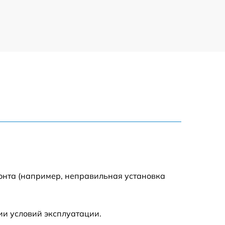
590 р
1500 р
550 р
450 р
500 р
590 р
онта (например, неправильная установка
590 р
ии условий эксплуатации.
600 р