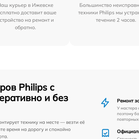
Наш курьер в Ижевске
Большинство неисправн
сплатно доставит ваше
техники Philips мы устра
стройство на ремонт и
течение 2 часов.
обратно.
ов Philips с
еративно и без
Ремонт з
У мастера 
поэтому бо
повторных
нтирует технику на месте — везти её
ите время на дорогу и спокойно
Официал
ота.
Стоимость,