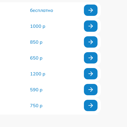
бесплатно
1000 р
850 р
650 р
1200 р
590 р
750 р
590 р