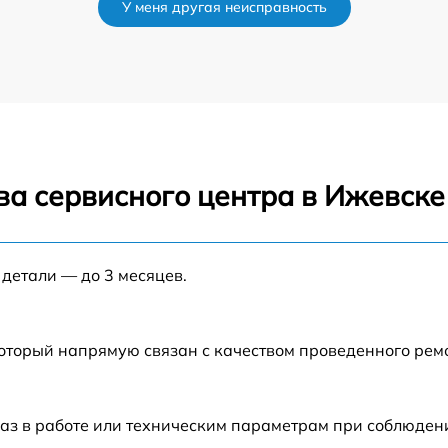
У меня другая неисправность
от 60 мин
от 60 мин
от 60 мин
ва сервисного центра в Ижевске
от 60 мин
от 60 мин
 детали — до 3 месяцев.
от 60 мин
который напрямую связан с качеством проведенного рем
от 60 мин
аз в работе или техническим параметрам при соблюден
от 60 мин