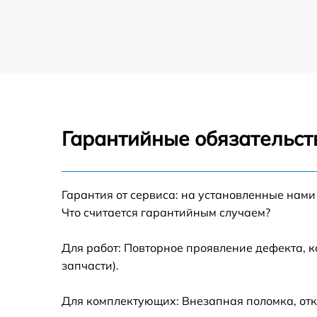
Замена клапана давления парогенератора
Philips
Чистка системы генерации пара
парогенератора Philips
Профилактическая чистка парогенератора
Philips
Гарантийные обязательст
Корпусный ремонт (замена резинок,
креплений, кнопок) парогенератора Philips
Очистка подошвы утюга парогенератора
Philips
Гарантия от сервиса: на установленные нами
Что считается гарантийным случаем?
Замена шнура питания парогенератора
Philips
Для работ: Повторное проявление дефекта, 
Ремонт/замена датчика температуры
запчасти).
парогенератора Philips
Восстановление электроклапана
Для комплектующих: Внезапная поломка, отк
парогенератора Philips