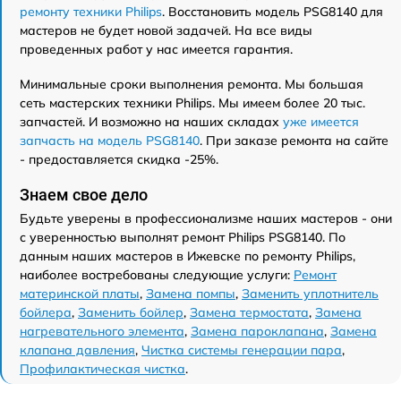
ремонту техники Philips
. Восстановить модель PSG8140 для
мастеров не будет новой задачей. На все виды
проведенных работ у нас имеется гарантия.
Минимальные сроки выполнения ремонта. Мы большая
сеть мастерских техники Philips. Мы имеем более 20 тыс.
запчастей. И возможно на наших складах
уже имеется
запчасть на модель PSG8140
. При заказе ремонта на сайте
- предоставляется скидка -25%.
Знаем свое дело
Будьте уверены в профессионализме наших мастеров - они
с уверенностью выполнят ремонт Philips PSG8140. По
данным наших мастеров в Ижевске по ремонту Philips,
наиболее востребованы следующие услуги:
Ремонт
материнской платы
,
Замена помпы
,
Заменить уплотнитель
бойлера
,
Заменить бойлер
,
Замена термостата
,
Замена
нагревательного элемента
,
Замена пароклапана
,
Замена
клапана давления
,
Чистка системы генерации пара
,
Профилактическая чистка
.