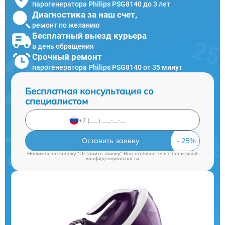
парогенератора Philips PSG8140 до 3 лет
Диагностика за наш счет,
ремонт по желанию
Бесплатный выезд курьера
в день обращения
Срочный ремонт
парогенератора Philips PSG8140 от 35 минут
Бесплатная консультация со
специалистом
Оставить заявку
Нажимая на кнопку "Оставить заявку" Вы соглашаетесь c
политикой
конфиденциальности