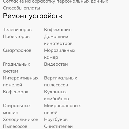
Согласие на обработку персональных данных
Способы оплаты
Ремонт устройств
Телевизоров
Кофемашин
Проекторов
Домашних
кинотеатров
Смартфонов
Морозильных
камер
Гладильных
Видеостен
систем
Интерактивных
Вертикальных
панелей
пылесосов
Кофеварок
Кухонных
комбайнов
Стиральных
Микроволновых
машин
печей
Холодильников
Ноутбуков
Пылесосов
Очистителей